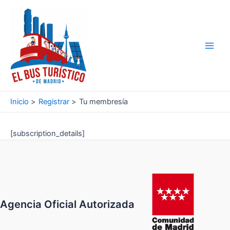
Ir
Main
al
Men
contenido
Inicio
Registrar
Tu membresía
[subscription_details]
Agencia Oficial Autorizada